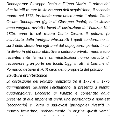
Donnaperna: Giuseppe Paolo e Filippo Maria. Il primo dei
due fratelli muore lo stesso anno dell’acquisizione, il secondo
muore nel 1778, lasciando come unico erede il nipote Giulio
Cesare Donnaperna (figlio di Giuseppe Paolo); nello stesso
anno vengono avviati i lavori di costruzione del Palazzo. Nel
1836, anno in cui muore Giulio Cesare, il palazzo fu
acquistato dalla famiglia Massarotti i quali condurranno le
sorti dello stesso fino agli anni del dopoguerra, periodo in cui
fu diviso in più unità abitative e ceduto a privati, mentre solo
recentemente le varie amministrazioni hanno cercato di
recuperare gran parte dei locali. Oggi infatti, il Comune di
Pomarico detiene il 70 % circa della proprietà del palazzo.
Struttura architettonica
La costruzione del Palazzo realizzata tra il 1773 e il 1775
dall’ingegnere Giuseppe Falchignano, si presenta a pianta
quadrangolare. L’accesso al Palazzo è consentito dalla
presenza di due imponenti archi: uno posizionato a nord-est
(secondario) e l’altro a sud-ovest (principale) rivestiti in
marmo travertino; probabilmente in origine questi varchi